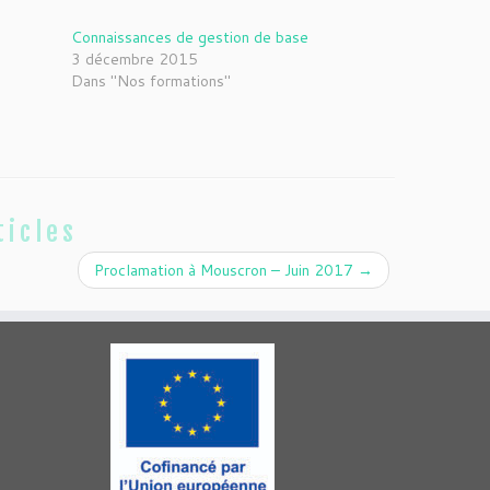
Connaissances de gestion de base
3 décembre 2015
Dans "Nos formations"
ticles
Proclamation à Mouscron – Juin 2017
→