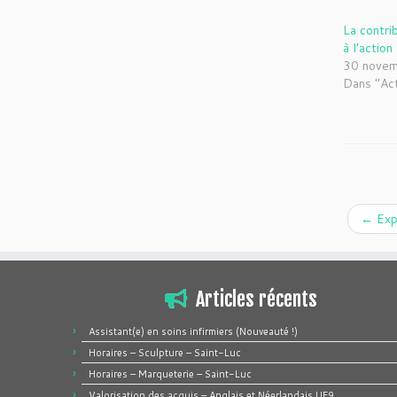
La contri
à l’actio
30 nove
Dans "Ac
←
Exp
Articles récents
Assistant(e) en soins infirmiers (Nouveauté !)
Horaires – Sculpture – Saint-Luc
Horaires – Marqueterie – Saint-Luc
Valorisation des acquis – Anglais et Néerlandais UE9