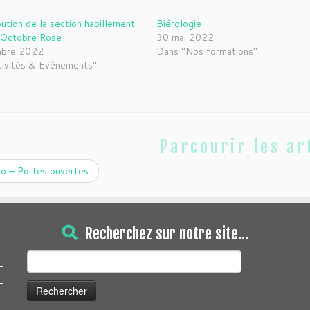
bution de la section habillement
Biérologie
n Octobre Rose
30 mai 2022
mbre 2022
Dans "Nos formations"
tivités & Evénements"
Parcourir les ar
o – Portes ouvertes
Recherchez sur notre site…
Rechercher :