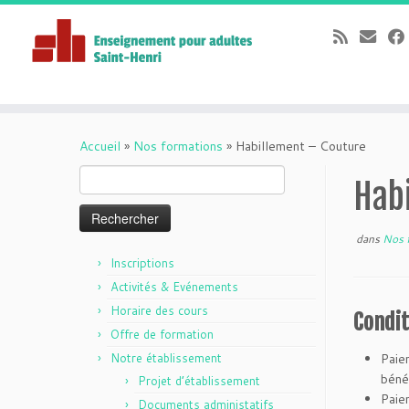
Passer
au
Accueil
»
Nos formations
»
Habillement – Couture
contenu
Rechercher :
Hab
dans
Nos 
Inscriptions
Activités & Evénements
Horaire des cours
Condit
Offre de formation
Notre établissement
Paie
bénéf
Projet d’établissement
Paiem
Documents administatifs