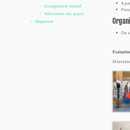
A par
Enseignement Inclusif
Poss
Valorisation des acquis
Organi
Règlement
De s
Evaluatio
Attestati