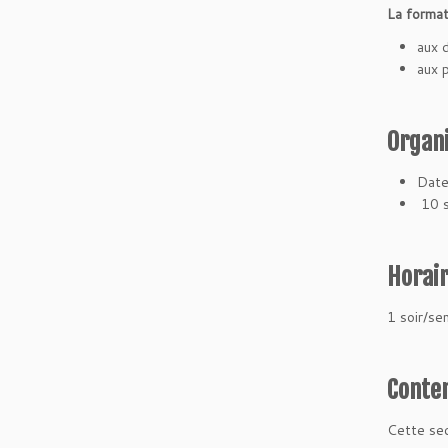
La format
aux 
aux 
Organi
Date
10 s
Horai
1 soir/s
Conten
Cette sec