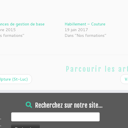
ances de gestion de base
Habillement – Couture
bre 2015
19 juin 2017
s formations"
Dans "Nos formations"
Parcourir les ar
lpture (St-Luc)
V
Recherchez sur notre site…
Rechercher :