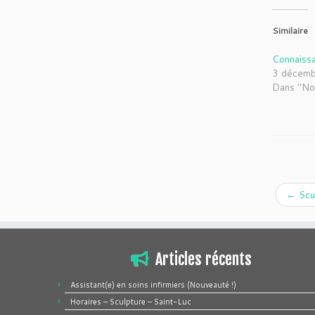
Similaire
Connaiss
3 décem
Dans "No
←
Scu
Articles récents
Assistant(e) en soins infirmiers (Nouveauté !)
Horaires – Sculpture – Saint-Luc