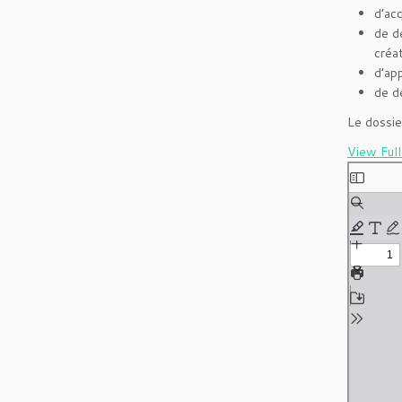
d’ac
de dé
créa
d’ap
de d
Le dossie
View Ful
Aller
au
contenu
PDF