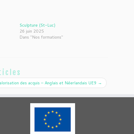
Sculpture (St-Luc)
26 juin 2025
Dans "Nos formations"
ticles
alorisation des acquis – Anglais et Néerlandais UE9
→