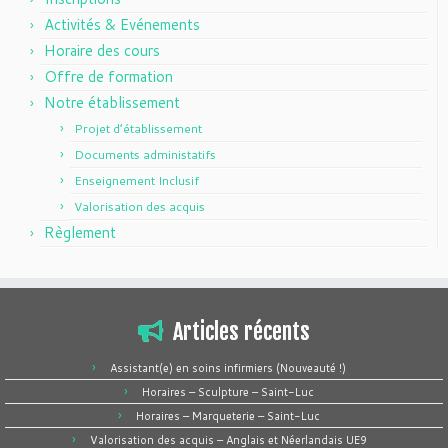
Activités & Evénements
Horaire des cours
Offre de formation
Notre établissement
Projet d’établissement
Documents administatifs
Enseignement Inclusif
Valorisation des acquis
Règlement
Articles récents
Assistant(e) en soins infirmiers (Nouveauté !)
Horaires – Sculpture – Saint-Luc
Horaires – Marqueterie – Saint-Luc
Valorisation des acquis – Anglais et Néerlandais UE9