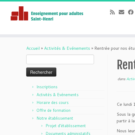
Passer
au
Accueil
»
Activités & Evénements
»
Rentrée pour nos étu
contenu
Rechercher :
Rent
dans
Acti
Inscriptions
Activités & Evénements
Horaire des cours
Ce lundi 
Offre de formation
Sous la g
Notre établissement
partir à 
Projet d’établissement
Nous leur
Documents administatifs