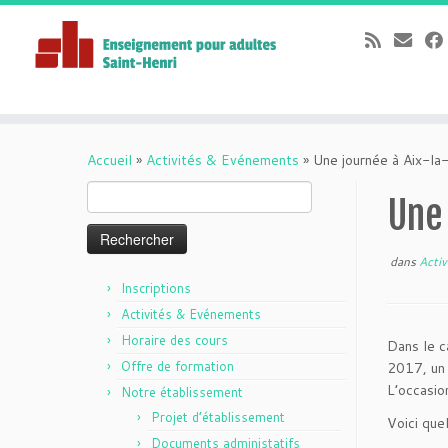
Passer
au
Accueil
»
Activités & Evénements
»
Une journée à Aix-la-
contenu
Rechercher :
Une 
dans
Acti
Inscriptions
Activités & Evénements
Horaire des cours
Dans le c
Offre de formation
2017, un 
L’occasio
Notre établissement
Projet d’établissement
Voici que
Documents administatifs