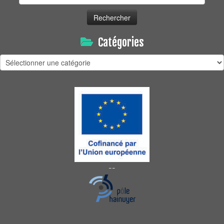
Catégories
Catégories
--