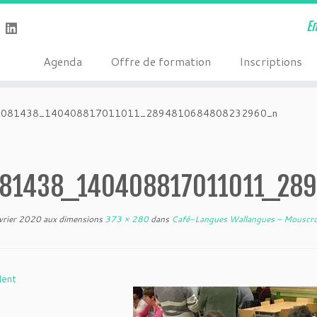
E
Agenda
Offre de formation
Inscriptions
84081438_140408817011011_2894810684808232960_n
81438_140408817011011_28
vrier 2020
aux dimensions
373 × 280
dans
Café-Langues Wallangues – Mouscr
dent