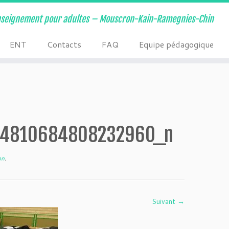
nseignement pour adultes – Mouscron-Kain-Ramegnies-Chin
ENT
Contacts
FAQ
Equipe pédagogique
94810684808232960_n
on
.
Suivant →