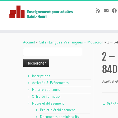
Passer
au
Accueil
»
Café-Langues Wallangues – Mouscron
»
2 – 
contenu
Rechercher :
2 –
840
Inscriptions
Publié
8 fé
Activités & Evénements
Horaire des cours
Offre de formation
Notre établissement
← Précé
Projet d’établissement
Documents administatifs