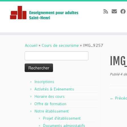
Passer
au
Accueil
»
Cours de secourisme
»
IMG_9257
contenu
Rechercher :
IMG
Publié
4 d
Inscriptions
Activités & Evénements
Horaire des cours
← Précé
Offre de formation
Notre établissement
Projet d’établissement
Documents administatifs