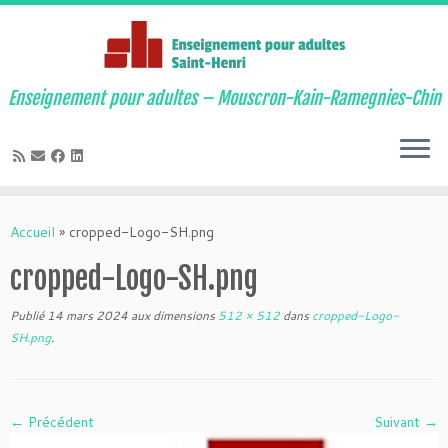
Enseignement pour adultes – Mouscron-Kain-Ramegnies-Chin
Passer
au
Accueil
»
cropped-Logo-SH.png
contenu
cropped-Logo-SH.png
Publié
14 mars 2024
aux dimensions
512 × 512
dans
cropped-Logo-
SH.png
.
← Précédent
Suivant →