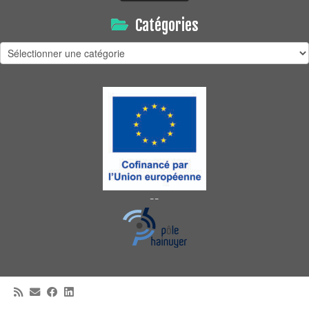
Catégories
Catégories
--