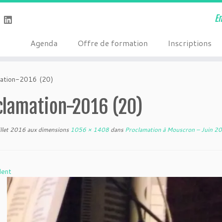
E
Agenda
Offre de formation
Inscriptions
ation-2016 (20)
clamation-2016 (20)
illet 2016
aux dimensions
1056 × 1408
dans
Proclamation à Mouscron – Juin 2
dent