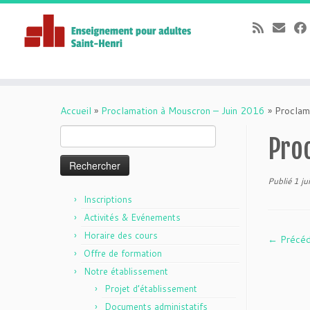
Passer
au
Accueil
»
Proclamation à Mouscron – Juin 2016
»
Proclam
contenu
Rechercher :
Pro
Publié
1 ju
Inscriptions
Activités & Evénements
Horaire des cours
← Précé
Offre de formation
Notre établissement
Projet d’établissement
Documents administatifs