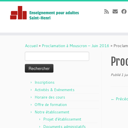
Passer
au
Accueil
»
Proclamation à Mouscron – Juin 2016
»
Proclam
contenu
Rechercher :
Pro
Publié
1 ju
Inscriptions
Activités & Evénements
Horaire des cours
← Précé
Offre de formation
Notre établissement
Projet d’établissement
Documents administatifs